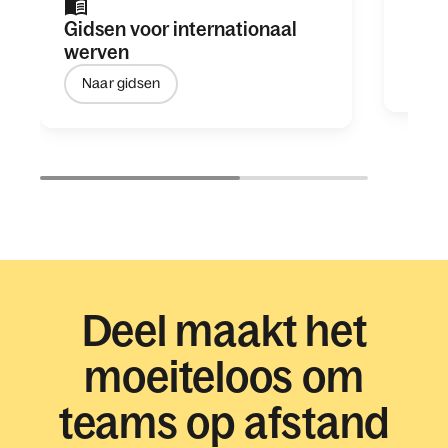
Stat
Gidsen voor internationaal
202
werven
Mee
Naar gidsen
Deel maakt het
moeiteloos om
teams op afstand