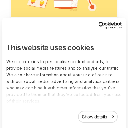
Tool voor wereldwijde
arbeidsvoorwaarden
Bied het juiste pakket. We helpen je de
This website uses cookies
wettelijk verplichte, gangbare en
concurrerende arbeidsvoorwaarden in
We use cookies to personalise content and ads, to
elke markt te overzien.
provide social media features and to analyse our traffic.
We also share information about your use of our site
Naar de tool
with our social media, advertising and analytics partners
who may combine it with other information that you’ve
provided to them or that they’ve collected from your use
of their services.
Show details