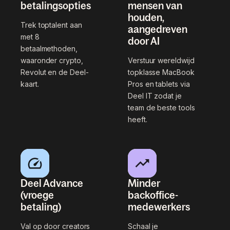
betalingsopties
mensen van
houden,
Trek top­talent aan
aangedreven
met 8
door AI
betaalmethoden,
waaronder crypto,
Verstuur wereldwijd
Revolut en de Deel-
topklasse MacBook
kaart.
Pros en tablets via
Deel IT zodat je
team de beste tools
heeft.
Deel Advance
Minder
(vroege
backoffice-
betaling)
medewerkers
Val op door creators
Schaal je