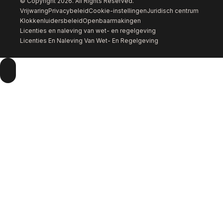
© Copyright 2026. All Rights Reserved.
Vrijwaring
Privacybeleid
Cookie-instellingen
Juridisch centrum
Klokkenluidersbeleid
Openbaarmakingen
Licenties en naleving van wet- en regelgeving
Licenties En Naleving Van Wet- En Regelgeving