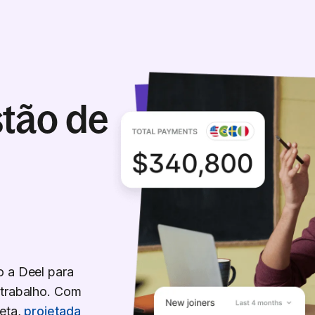
stão de
o a Deel para
 trabalho. Com
leta,
projetada