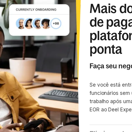
Mais do
de pag
platafo
ponta
Faça seu negó
Se você está ent
funcionários sem 
trabalho após uma
EOR ao Deel Exper