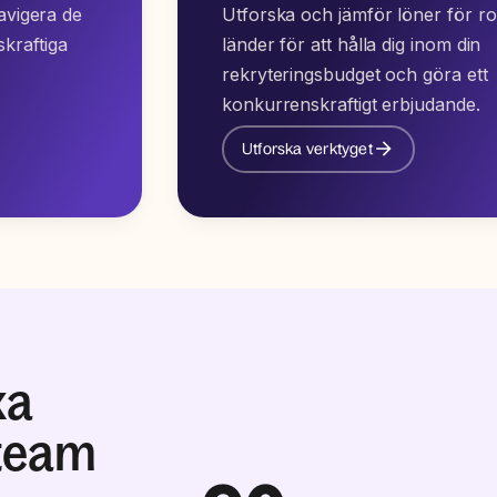
navigera de
Utforska och jämför löner för rol
kraftiga
länder för att hålla dig inom din
rekryteringsbudget och göra ett
konkurrenskraftigt erbjudande.
Utforska verktyget
xa
 team