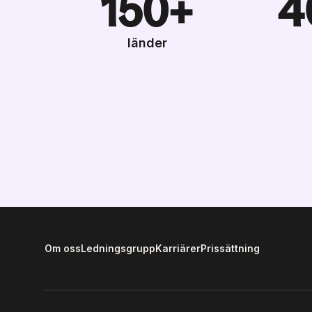
150+
4
länder
Om oss
Ledningsgrupp
Karriärer
Prissättning