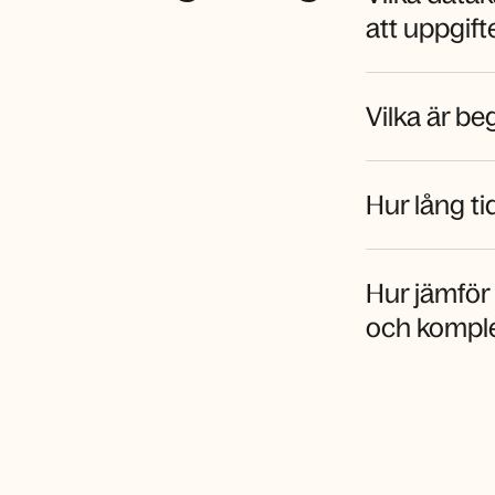
att uppgift
Vilka är be
Hur lång ti
Hur jämför
och komple