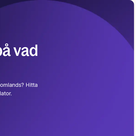
på vad
utomlands? Hitta
ator.