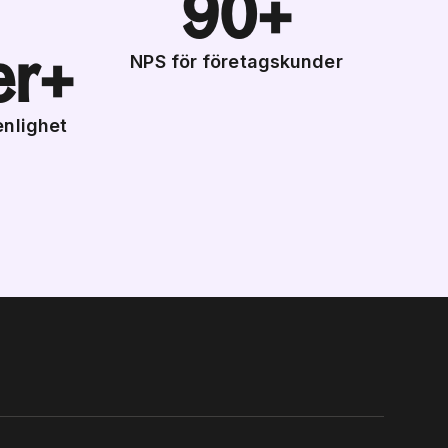
90+
er+
NPS för företagskunder
enlighet