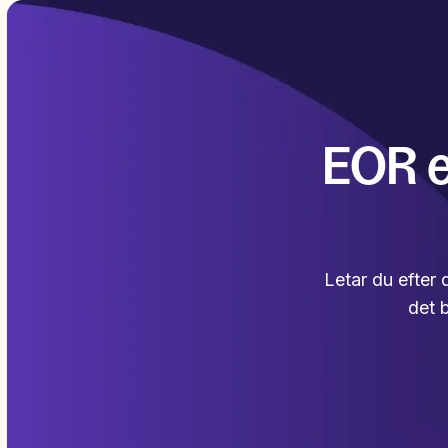
EOR e
Letar du efter 
det b