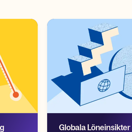
yg
Globala Löneinsikter