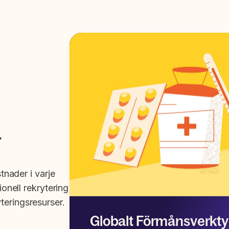
a
g
stnader i varje
ionell rekrytering
teringsresurser.
Globalt Förmånsverkt