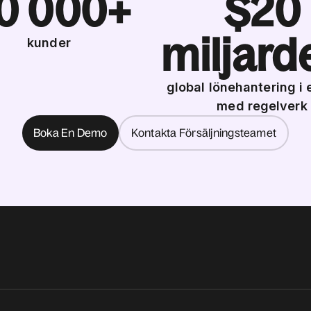
0 000+
$20
miljard
kunder
global lönehantering i 
med regelverk
Boka En Demo
Kontakta Försäljningsteamet