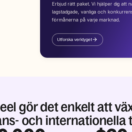
Erbjud rätt paket. Vi hjälper dig att 
lagstadgade, vanliga och konkurrens
förmånerna på varje marknad.
Utforska verktyget
eel gör det enkelt att vä
ans- och internationella