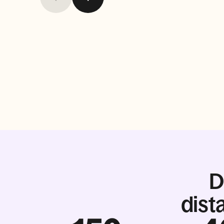
D
dist