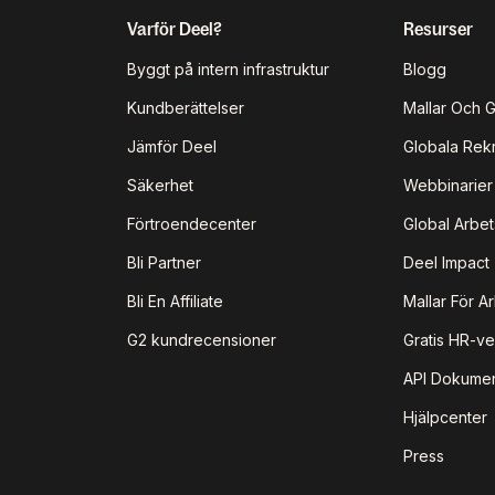
Varför Deel?
Resurser
Byggt på intern infrastruktur
Blogg
Kundberättelser
Mallar Och 
Jämför Deel
Globala Rek
Säkerhet
Webbinarie
Förtroendecenter
Global Arbet
Bli Partner
Deel Impact
Bli En Affiliate
Mallar För A
G2 kundrecensioner
Gratis HR-ve
API Dokumen
Hjälpcenter
Press