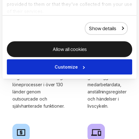
provided to them or that they’ve collected from your use
uppsägningar i över 130
arbetstagare.
of their services.
länder.
Show details
Allow all cookies
Global
HRIS
lönehantering
Få åtkomst till och
Customize
Underlätta enkla och
hantera
regelefterlevnadsmässiga
grundläggande
löneprocesser i över 130
medarbetardata,
länder genom
anställningsregister
outsourcade och
och händelser i
självhanterade funktioner.
livscykeln.