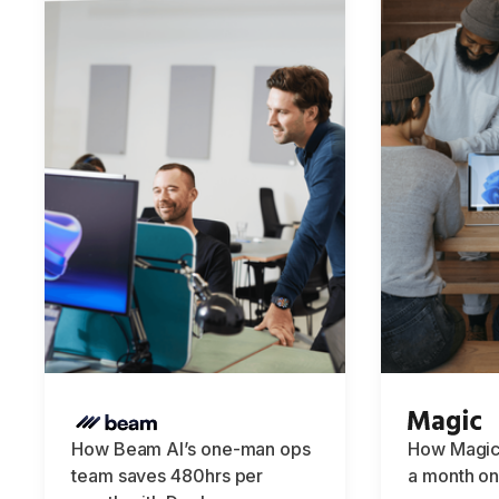
How Beam AI’s one-man ops
How Magic
team saves 480hrs per
a month on