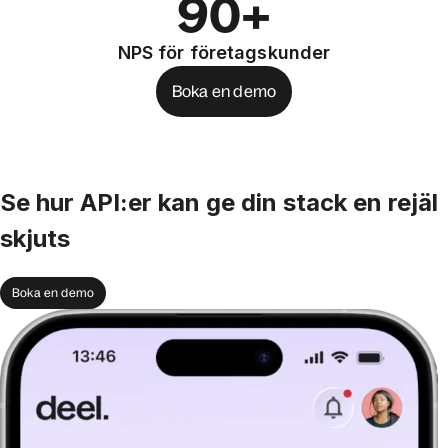
90+
NPS för företagskunder
Boka en demo
Se hur API:er kan ge din stack en rejäl
skjuts
Boka en demo