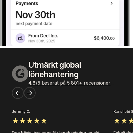
Utmärkt global
lönehantering
4.8
/5
baserat på
5 801
+
recensioner
Jeremy C.
Kanshobi S
Den bästa lösningen för lönehantering, punkt.
Enkelt den