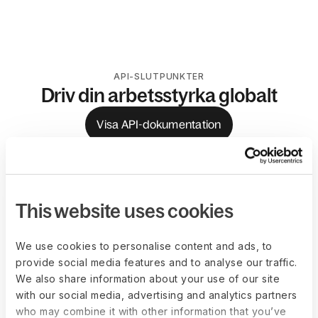
API-SLUTPUNKTER
Driv din arbetsstyrka globalt
Visa API-dokumentation
Employer of
Konsult
Record (EOR)
This website uses cookies
Automatisera
Hantera
employer of
onboarding av
We use cookies to personalise content and ads, to
record
‑arbetsflöden,
konsulter,
provide social media features and to analyse our traffic.
inklusive anställning,
kontraktshantering,
We also share information about your use of our site
Onboarding,
arbetsinlämningar
with our social media, advertising and analytics partners
uppdateringar av
och löpande
who may combine it with other information that you’ve
medarbetarlivscykeln och
uppdateringar av