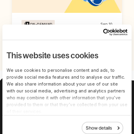
Sep 10
ON-DEMAND
Global Hiring Summit
Titta nu
This website uses cookies
We use cookies to personalise content and ads, to
provide social media features and to analyse our traffic.
We also share information about your use of our site
with our social media, advertising and analytics partners
Om oss
Ledningsgrupp
Karriärer
Prissättning
who may combine it with other information that you’ve
provided to them or that they’ve collected from your use
of their services.
Lösningar
Deel Payroll
Deel HR
Show details