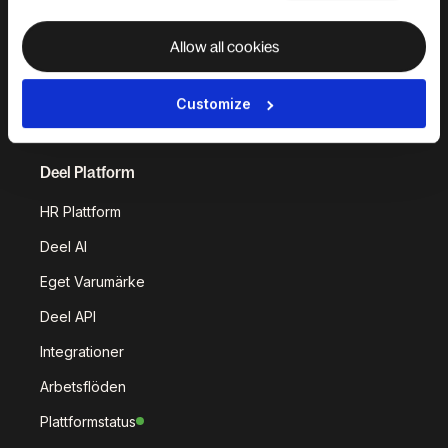
Deel IT
Deel Benefits
Deel Hire
Deel Mobility
Allow all cookies
Deel Embedded
Deel Services
Customize
Alla Lösningar
Deel Platform
HR Plattform
Deel AI
Eget Varumärke
Deel API
Integrationer
Arbetsflöden
Plattformstatus