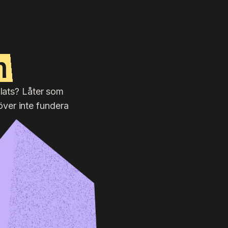
n
plats? Låter som
över inte fundera