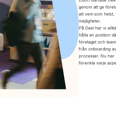
genom att ge företa
att vem som helst, v
möjligheter.
På Deel har vi allti
hålla en position d
företaget och teame
från onboarding av 
processer. Nu har 
förenkla varje aspe