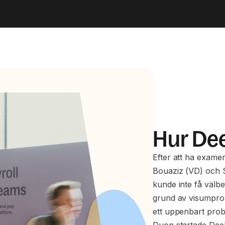
Hur Dee
Efter att ha exam
Bouaziz (VD) och 
kunde inte få välbe
grund av visumprob
ett uppenbart prob
Duon startade Deel