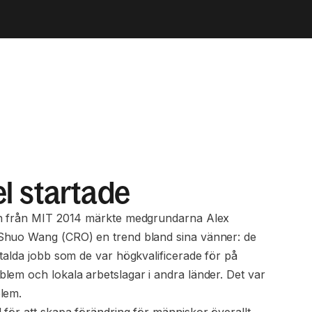
l startade
en från MIT 2014 märkte medgrundarna Alex
Shuo Wang (CRO) en trend bland sina vänner: de
talda jobb som de var högkvalificerade för på
lem och lokala arbetslagar i andra länder. Det var
lem.
 för att skapa förändring för människor överallt