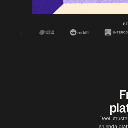
BE
F
pla
Deel utrust
en enda plat