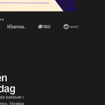
TAG
en
idag
de behöver i
ring. Företag