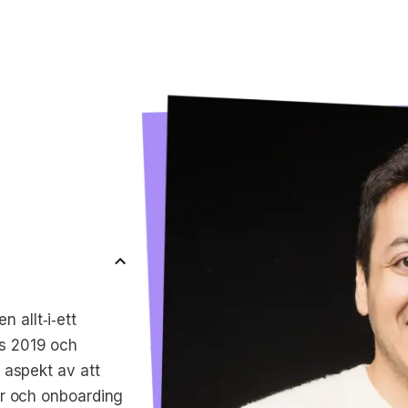
 allt‑i‑ett
es 2019 och
e aspekt av att
tur och onboarding