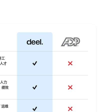
持工
的人才
人力
、绩效
T 运维