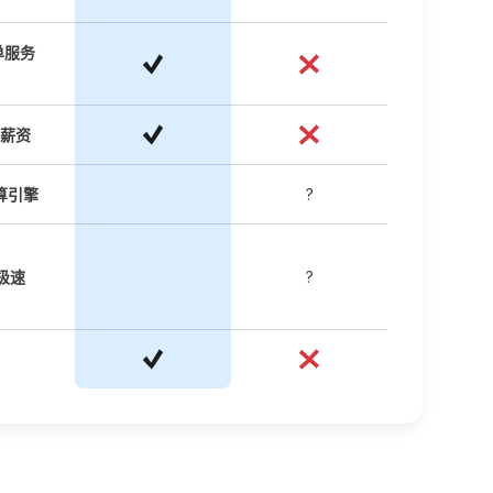
单服务
薪资
算引擎
?
现极速
?