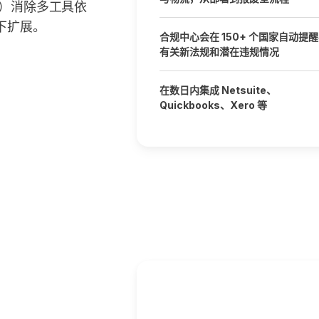
策）消除多工具依
下扩展。
合规中心会在 150+ 个国家自动提
有关新法规和潜在违规情况
在数日内集成 Netsuite、
Quickbooks、Xero 等