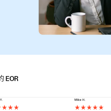
 EOR
Y.
Mike H.