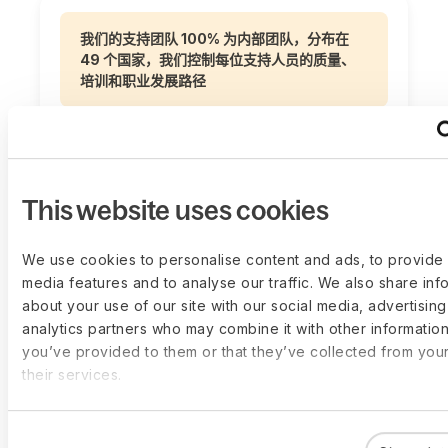
我们的支持团队 100% 为内部团队，分布在
49 个国家，我们控制每位支持人员的质量、
培训和职业发展路径
This website uses cookies
We use cookies to personalise content and ads, to provide 
24/7 多渠道支持：电话、回呼、视频通话、电
子邮件、WhatsApp，以及企业版 Slack
media features and to analyse our traffic. We also share inf
about your use of our site with our social media, advertisin
analytics partners who may combine it with other information
you’ve provided to them or that they’ve collected from you
their services.