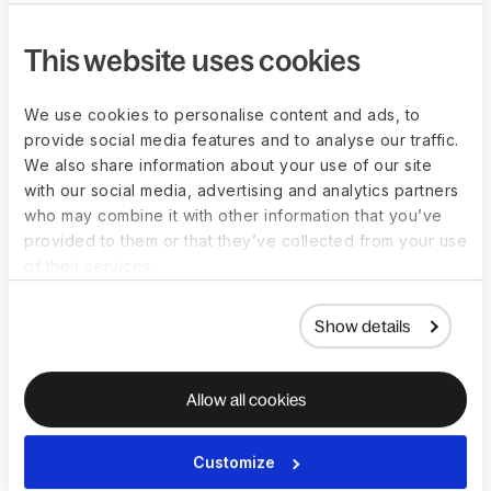
This website uses cookies
We use cookies to personalise content and ads, to
provide social media features and to analyse our traffic.
We also share information about your use of our site
with our social media, advertising and analytics partners
who may combine it with other information that you’ve
“Deel 对我们的投资组合公司帮助巨大，
provided to them or that they’ve collected from your use
通过为客户提供便捷的全球人才获取、
of their services.
通过战略外包降低消耗率并推动国际扩
张，从而促进增长。”
Anish Acharya, General Partner at a16z
Show details
Allow all cookies
Customize
FAQs