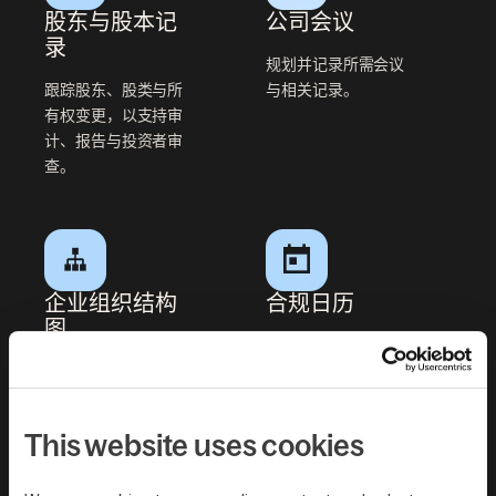
股东与股本记
公司会议
录
规划并记录所需会议
跟踪股东、股类与所
与相关记录。
有权变更，以支持审
计、报告与投资者审
查。
企业组织结构
合规日历
图
在一个集中日历中监
使用动态组织结构图
控申报截止、续期与
可视化所有权结构与
治理义务。
子公司，真实反映您
This website uses cookies
的企业版图。