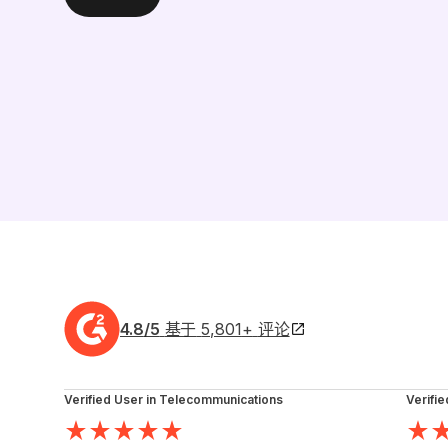
4.8
/5
基于
5,801
+
评论
Verified User in Telecommunications
Verifie