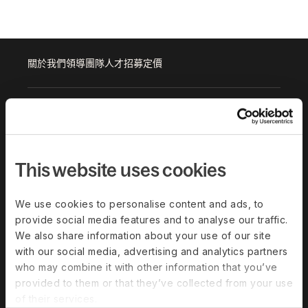
關於我們
領導團隊
人才招募
定價
解決方案
Deel Payroll
Deel HR
This website uses cookies
Deel IT
Deel Benefits
Deel Hire
Deel Mobility
We use cookies to personalise content and ads, to
Deel Embedded
Deel Services
provide social media features and to analyse our traffic.
We also share information about your use of our site
所有解決方案
with our social media, advertising and analytics partners
who may combine it with other information that you’ve
Deel Platform
provided to them or that they’ve collected from your use
of their services.
人力資源平台