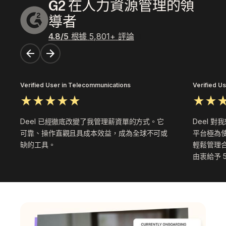
G2 在人力資源管理的領
導者
4.8
/5
根據
5,801
+
評論
Verified User in Telecommunications
Verified Us
Deel 已經徹底改變了我管理薪資單的方式。它
Deel 
可靠、操作直觀且具成本效益，成為全球不可或
平台極為
缺的工具。
輕鬆管理合
由衷給予 