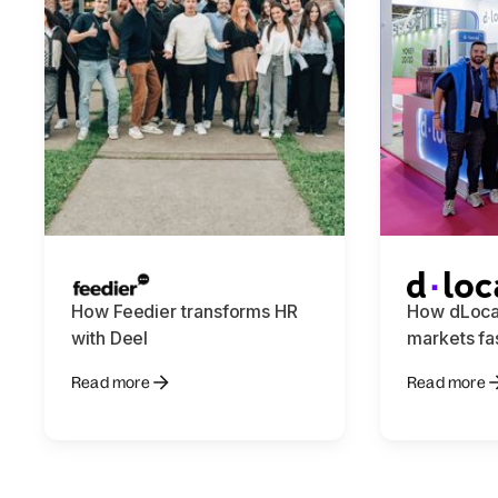
How Feedier transforms HR
How dLoca
with Deel
markets fa
Read more
Read more