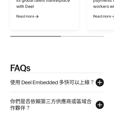
its global talent marketplace
payments f
with Deel
workers wi
Read more
Read more
FAQs
使用 Deel Embedded 多快可以上線？
你們是否依賴第三方供應商或區域合
作夥伴？