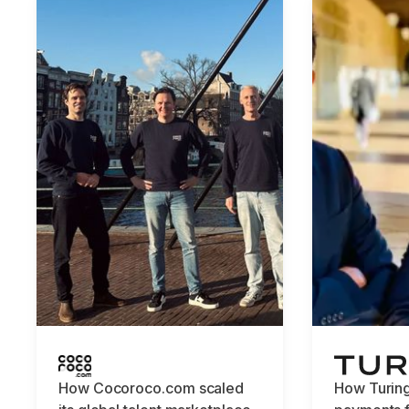
How Cocoroco.com scaled
How Turin