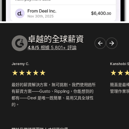
卓越的全球薪資
4.8
/5
根據
5,801
+
評論
Jeremy C.
Kanshobi S
最好的薪資解決方案，無可挑剔。我們使用過所
簡直是最
有薪資方案——Gusto、Rippling，你能想到的
管理作業現
都有——Deel 是唯一既簡單、易用又具全球性
的。