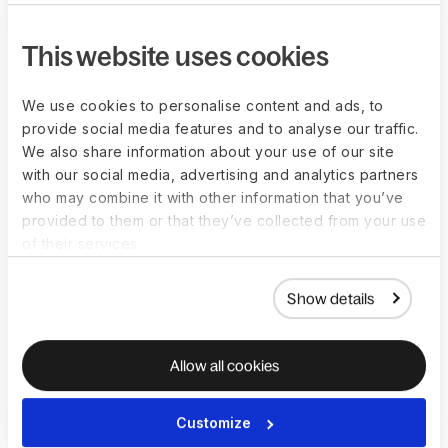
This website uses cookies
We use cookies to personalise content and ads, to
provide social media features and to analyse our traffic.
We also share information about your use of our site
with our social media, advertising and analytics partners
who may combine it with other information that you’ve
provided to them or that they’ve collected from your use
「Deel 對我們的投資組合公司幫助良
of their services.
多，透過讓客戶輕鬆接觸全球人才、透
過策略性外包降低燒錢率，並推動國際
擴張，促進成長。」
Show details
Anish Acharya, General Partner at a16z
Allow all cookies
Customize