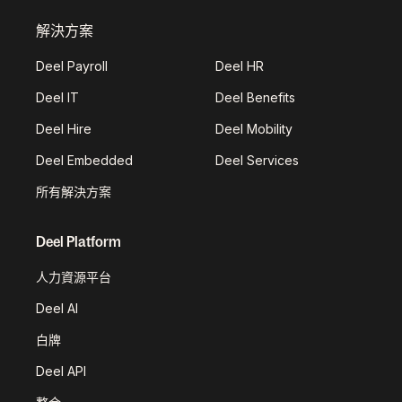
解決方案
Deel Payroll
Deel HR
Deel IT
Deel Benefits
Deel Hire
Deel Mobility
Deel Embedded
Deel Services
所有解決方案
Deel Platform
人力資源平台
Deel AI
白牌
Deel API