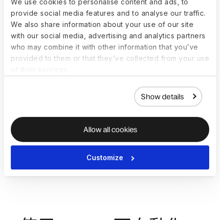
We use cookies to personalise content and ads, to
provide social media features and to analyse our traffic.
We also share information about your use of our site
with our social media, advertising and analytics partners
who may combine it with other information that you’ve
provided to them or that they’ve collected from your use
of their services.
Show details
全面了解 EOR：名義雇主指南
全球
了解更多
取
Allow all cookies
Customize