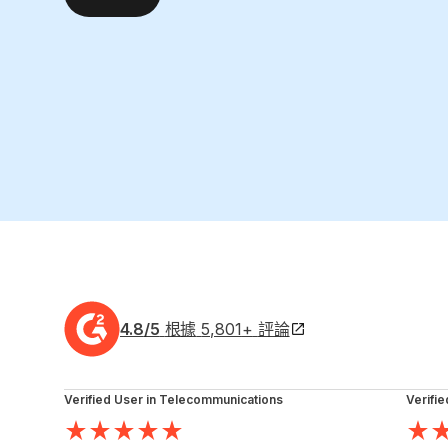
4.8
/5
根據
5,801
+
評論
Verified User in Telecommunications
Verifie