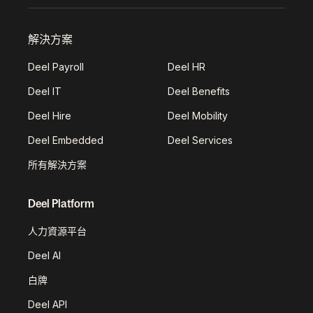
解決方案
Deel Payroll
Deel HR
Deel IT
Deel Benefits
Deel Hire
Deel Mobility
Deel Embedded
Deel Services
所有解決方案
Deel Platform
人力資源平台
Deel AI
白牌
Deel API