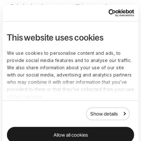
Gehaltsabrechnungsteam effizienter und
selbstsicherer, mit der Gewissheit, dass die
Mitarbeiter unter allen Umständen bezahlt werden.
This website uses cookies
„Mit Deel erhalten wir
We use cookies to personalise content and ads, to
provide social media features and to analyse our traffic.
schnellen Support, eine
We also share information about your use of our site
with our social media, advertising and analytics partners
benutzerfreundliche
who may combine it with other information that you’ve
provided to them or that they’ve collected from your use
Plattform und einen
of their services.
Partner, auf den wir uns
Show details
verlassen können, damit
unsere Belegschaft
Allow all cookies