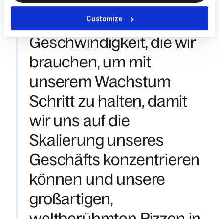
reibungslos läuft. Es ist
Customize
die Flexibilität und
Geschwindigkeit, die wir
brauchen, um mit
unserem Wachstum
Schritt zu halten, damit
wir uns auf die
Skalierung unseres
Geschäfts konzentrieren
können und unsere
großartigen,
weltberühmten Pizzen in