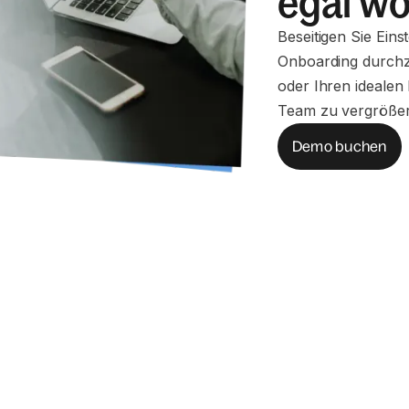
egal wo
Beseitigen Sie Eins
Onboarding durchzu
oder Ihren idealen 
Team zu vergrößer
Demo buchen