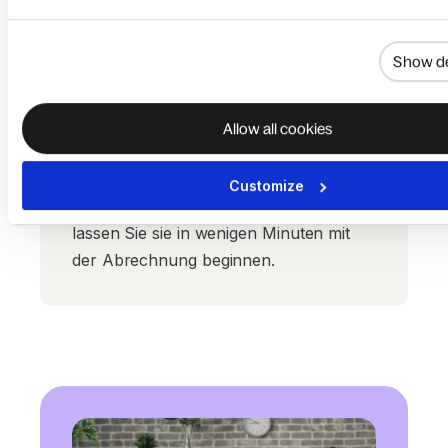
Show de
Sofortiges Onboarding für
Allow all cookies
Freiberufler/innen
Senden Sie rechtlich geprüfte,
Customize
lokalisierte Verträge an Kreative und
lassen Sie sie in wenigen Minuten mit
der Abrechnung beginnen.