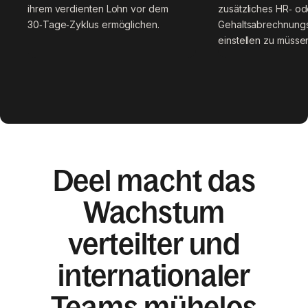
ihrem verdienten Lohn vor dem
zusätzliches HR‑ od
30‑Tage‑Zyklus ermöglichen.
Gehaltsabrechnung
einstellen zu müsse
Deel macht das
Wachstum
verteilter und
internationaler
Teams mühelos