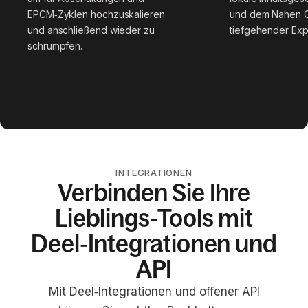
EPCM‑Zyklen hochzuskalieren
und dem Nahen O
und anschließend wieder zu
tiefgehender Expe
schrumpfen.
INTEGRATIONEN
Verbinden Sie Ihre
Lieblings‑Tools mit
Deel‑Integrationen und
API
Mit Deel‑Integrationen und offener API