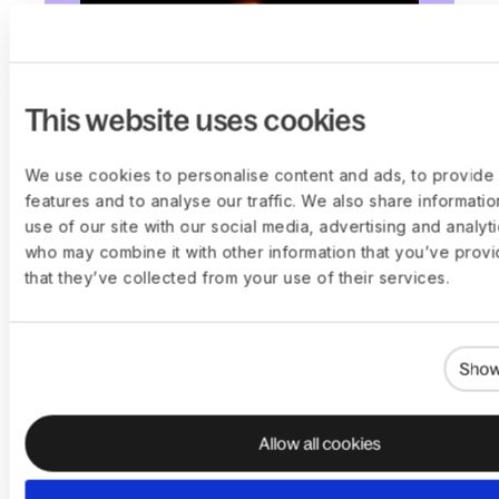
This website uses cookies
We use cookies to personalise content and ads, to provide 
features and to analyse our traffic. We also share informati
use of our site with our social media, advertising and analyt
who may combine it with other information that you’ve prov
„Die Nutzung von Deel statt einer
that they’ve collected from your use of their services.
eigenen Rechtseinheit hat unsere
Marktexpansion um mindestens sechs
Monate beschleunigt. Deel ist der
einfachste und kosteneffizienteste Weg,
in einen neuen Markt einzutreten.“
Show
Junya Hiroshima, HR-Manager, Kyoto
Fusioneering
Allow all cookies