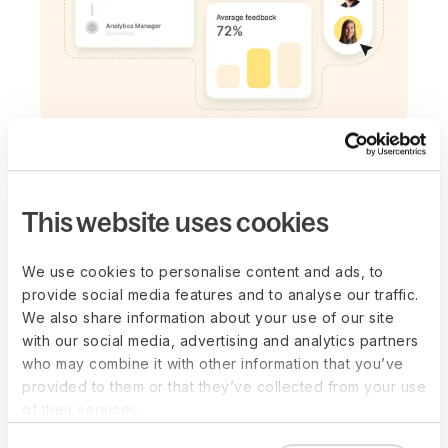
VERBUNDENES SYSTEM
Planen Sie die
nächsten Schritte
This website uses cookies
ganz einfach
We use cookies to personalise content and ads, to
provide social media features and to analyse our traffic.
Teams, die unsicher bezüglich OKRs sind, ihre
We also share information about your use of our site
Fähigkeiten entwickeln möchten oder
with our social media, advertising and analytics partners
Karrierewege definieren wollen? Nutzen Sie die
who may combine it with other information that you’ve
Tools für Ziele, Lernen, Karriere und
provided to them or that they’ve collected from your use
Entwicklung, um Aktionspläne
of their services.
maßzuschneidern. Alle Lösungen sind in einer