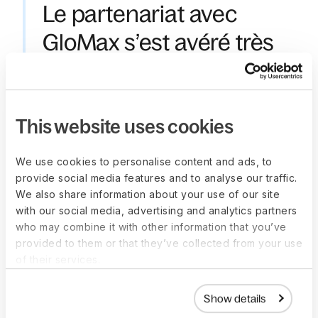
Le partenariat avec
GloMax s’est avéré très
adapté — leur soutien et
leurs analyses ont été
This website uses cookies
d’une valeur inestimable.
La possibilité de gérer
We use cookies to personalise content and ads, to
provide social media features and to analyse our traffic.
tous les candidats
We also share information about your use of our site
potentiels sur une
with our social media, advertising and analytics partners
who may combine it with other information that you’ve
plateforme centralisée a
provided to them or that they’ve collected from your use
of their services.
également été d’un
grand secours et nous a
Show details