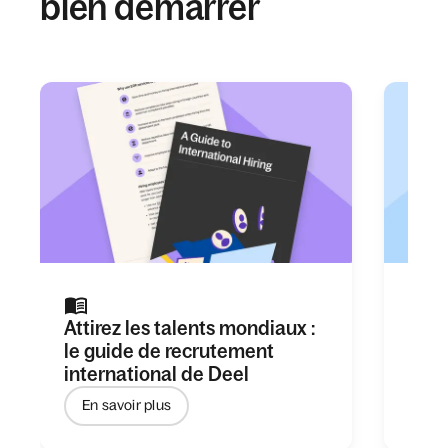
bien démarrer
Attirez les talents mondiaux :
Tout
le guide de recrutement
l'Em
international de Deel
(EOR
En savoir plus
En 