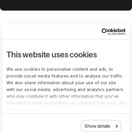
FAQs
This website uses cookies
Comment fonctionne la relation entre
vous, vos travailleurs et Deel ?
We use cookies to personalise content and ads, to
provide social media features and to analyse our traffic.
We also share information about your use of our site
Deel peut-il vous aider à estimer les
with our social media, advertising and analytics partners
coûts employeur ?
who may combine it with other information that you’ve
provided to them or that they’ve collected from your use
of their services.
Quelles tâches administratives de
gestion des personnes Deel peut-il
Show details
m'aider à accomplir ?