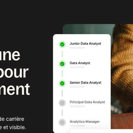
une
 pour
ment
e carrière
 et visible.