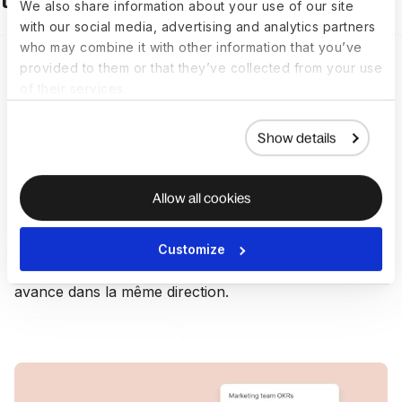
talents, connectés dans Engage
We also share information about your use of our site
with our social media, advertising and analytics partners
who may combine it with other information that you’ve
Objectifs
provided to them or that they’ve collected from your use
of their services.
Définissez des objectifs clairs qui assurent l'alignement de
Show details
tous
Définissez des objectifs et des OKRs au niveau de
Allow all cookies
l'entreprise, des équipes et des individus pour
renforcer la responsabilité et la concentration.
Personnalisez les cycles, suivez les progrès et ajustez
Customize
en temps réel afin que l'ensemble de votre effectif
avance dans la même direction.
Explorer les objectifs