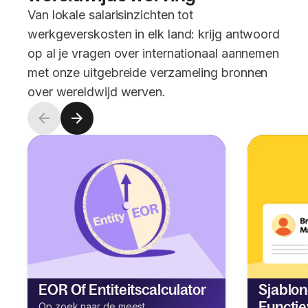
Van lokale salarisinzichten tot
werkgeverskosten in elk land: krijg antwoord
op al je vragen over internationaal aannemen
met onze uitgebreide verzameling bronnen
over wereldwijd werven.
EOR Of Entiteitscalculator
Sjablon
Functie
Op zoek naar de meest