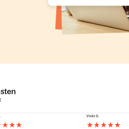
nsten
.
Vicki G.