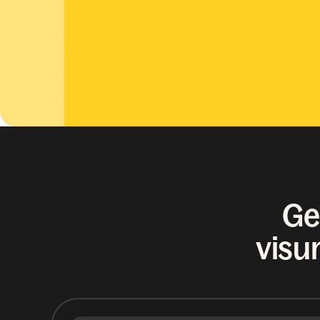
Ge
visu