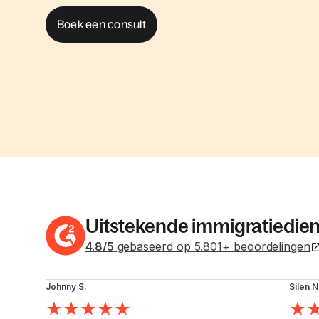
Boek een consult
Uitstekende immigratiedie
4.8
/5
gebaseerd op
5.801
+
beoordelingen
Johnny S.
Silen N