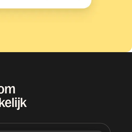
 om
elijk