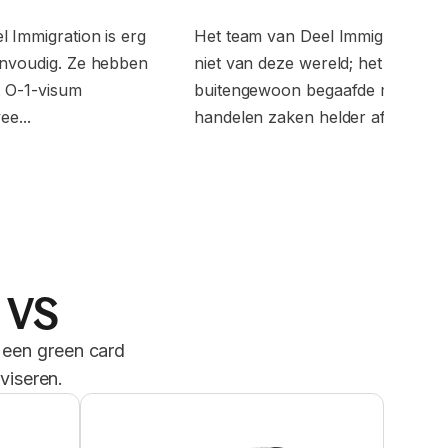
 Immigration is erg
Het team van Deel Immigration is 
envoudig. Ze hebben
niet van deze wereld; het zijn
t O-1-visum
buitengewoon begaafde mensen.
ee...
handelen zaken helder af, n...
e VS
f een green card
viseren.