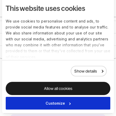
This website uses cookies
We use cookies to personalise content and ads, to
Loopbaanmanagement
provide social media features and to analyse our traffic.
We also share information about your use of our site
with our social media, advertising and analytics partners
Leerbeheersysteem
who may combine it with other information that you’ve
provided to them or that they’ve collected from your use
Plugins
of their services.
Show details
Waarom bedrijven
over de hele wereld
Allow all cookies
Deel gebruiken voor
loopbaanontwikkeling
Customize