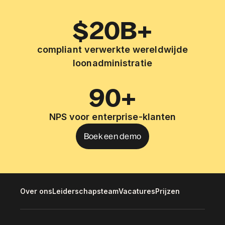
$20B+
compliant verwerkte wereldwijde
loonadministratie
90+
NPS voor enterprise-klanten
Boek een demo
Over ons
Leiderschapsteam
Vacatures
Prijzen