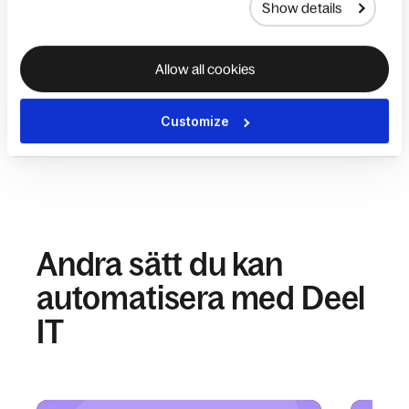
Show details
Allt om EOR: En guide till
Affä
Employer of Record
rekr
Allow all cookies
Läs mer
Hä
Customize
Andra sätt du kan
automatisera med Deel
IT