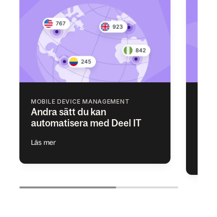
MOBILE DEVICE MANAGEMENT
IDEN
Andra sätt du kan
Lägg
automatisera med Deel IT
bort
app
Läs mer
Läs m