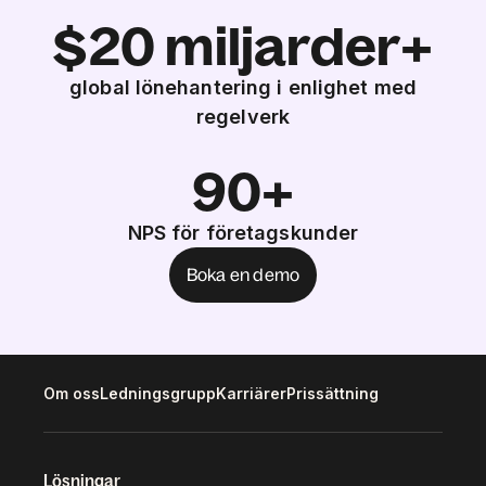
$20 miljarder+
global lönehantering i enlighet med
regelverk
90+
NPS för företagskunder
Boka en demo
Om oss
Ledningsgrupp
Karriärer
Prissättning
Lösningar