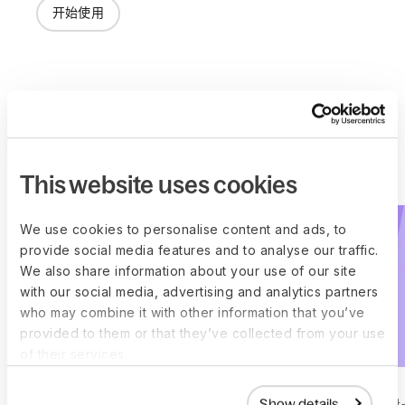
开始使用
探索所有 Deel
Engage Plugins
This website uses cookies
We use cookies to personalise content and ads, to
provide social media features and to analyse our traffic.
We also share information about your use of our site
with our social media, advertising and analytics partners
who may combine it with other information that you’ve
provided to them or that they’ve collected from your use
of their services.
Show details
入职
一对