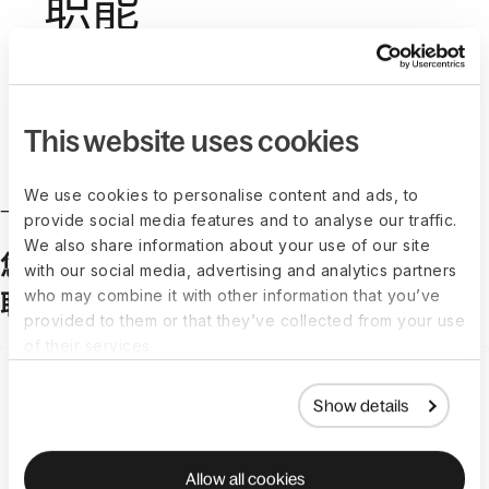
职能
在一个地方管理职能，将其应用到反馈和绩效考核
中，并找到合适的成长课程。
预约演示
This website uses cookies
We use cookies to personalise content and ads, to
一体化人才管理
provide social media features and to analyse our traffic.
We also share information about your use of our site
您所有的人才管理工具，在 Engage 中互
with our social media, advertising and analytics partners
who may combine it with other information that you’ve
联
provided to them or that they’ve collected from your use
of their services.
Goals
Show details
设定明确目标，使每个人保持一致
Allow all cookies