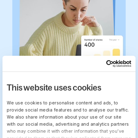
This website uses cookies
DEEL EQUITY
保持股權與薪資同
We use cookies to personalise content and ads, to
步
provide social media features and to analyse our traffic.
We also share information about your use of our site
with our social media, advertising and analytics partners
在您管理人力資源與薪資的同一處查看股權。透過與
who may combine it with other information that you’ve
您的股權管理平台同步，授予資料會保持最新，為財