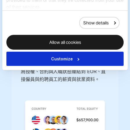
provided to them or that they’ve collected from your use
務與人力資源提供單一的真實資料來源。
of their services.
預約演示
Show details
Allow all cookies
將股權綁定到所有工作者類
Customize
型
將授權、合約與入職狀態連結到 EOR、直
接僱員與約聘員工的薪資與就業資料。