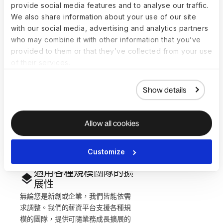
provide social media features and to analyse our traffic.
力概況。
We also share information about your use of our site
自助功能
with our social media, advertising and analytics partners
讓您的團隊掌控。加速入職、支付管
who may combine it with other information that you’ve
理與合規流程。賦能主管更快處理薪
provided to them or that they’ve collected from your use
資任務，減少瓶頸。
of their services.
內建合規
我們透過自動更新確保完全符合當
Show details
地、州與聯邦法規。提前處理稅務申
報、勞動法與報告需求。
即時支出洞察
Allow all cookies
即時監控勞動力支出並提供可行的洞
察。掌握預算、優化成本，並在不需
延遲或手動報表的情況下做出明確決
Customize
策。
適用各種規模團隊的擴
展性
無論您是新創或企業，我們皆能依需
求調整。我們的薪資平台支援各種規
模的團隊，提供可隨業務成長擴展的