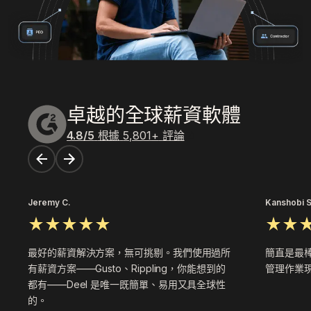
卓越的全球薪資軟體
4.8
/5
根據
5,801
+
評論
Jeremy C.
Kanshobi S
最好的薪資解決方案，無可挑剔。我們使用過所
簡直是最
有薪資方案——Gusto、Rippling，你能想到的
管理作業現
都有——Deel 是唯一既簡單、易用又具全球性
的。