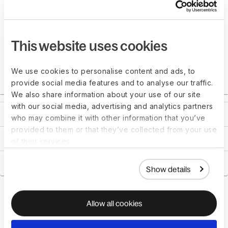
This website uses cookies
We use cookies to personalise content and ads, to
provide social media features and to analyse our traffic.
We also share information about your use of our site
with our social media, advertising and analytics partners
職涯管理
who may combine it with other information that you’ve
provided to them or that they’ve collected from your use
學習管理
of their services.
外掛程式
Show details
Allow all cookies
為何全球公司使用