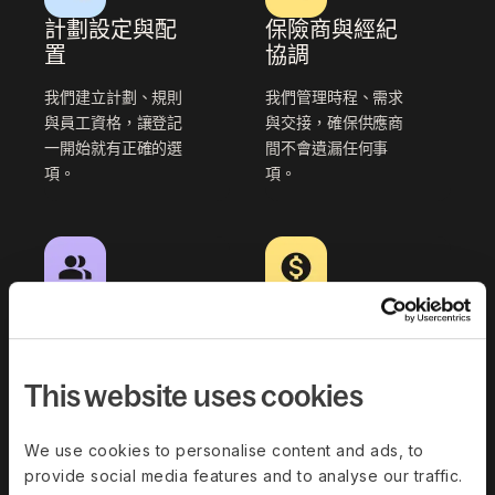
計劃設定與配
保險商與經紀
置
協調
我們建立計劃、規則
我們管理時程、需求
與員工資格，讓登記
與交接，確保供應商
一開始就有正確的選
間不會遺漏任何事
項。
項。
登記作業
生命事件與變
更
我們執行
新進員工
登記與開放登記流
我們處理計劃變更與
This website uses cookies
程，並完成後續作
被扶養人更新，包含
業。
文書作業與追蹤。
We use cookies to personalise content and ads, to
provide social media features and to analyse our traffic.