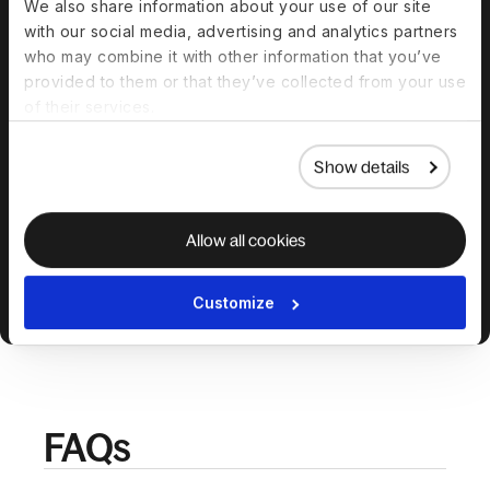
We also share information about your use of our site
with our social media, advertising and analytics partners
who may combine it with other information that you’ve
可直接套入薪
持續支援與報
provided to them or that they’ve collected from your use
資的扣款
告
of their services.
我們確保選擇正確流
我們會通知狀態更
入薪資系統，減少非
新、例外情況，以及
Show details
週期性修正與扣款錯
您在稽核與財務審查
誤。
所需的資訊。
Allow all cookies
Customize
FAQs