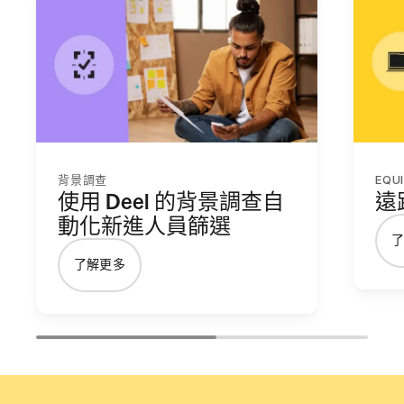
背景調查
EQU
使用 Deel 的背景調查自
遠
動化新進人員篩選
了解更多