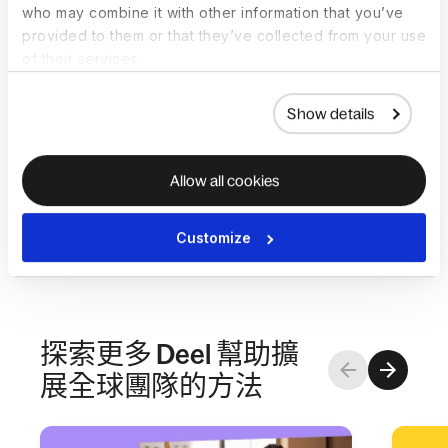
who may combine it with other information that you’ve
provided to them or that they’ve collected from your use
如何註冊 Deel Workspaces 並開始使
of their services.
用？
Show details
我可以隨時取消或修改我的 Deel
Workspace 會員資格嗎？
Allow all cookies
Customize
探索更多 Deel 幫助擴
展全球團隊的方法