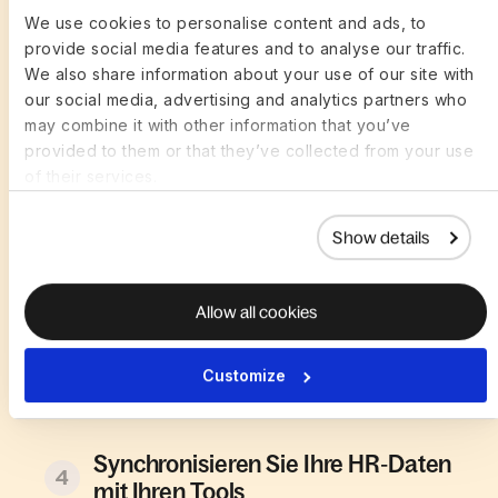
We use cookies to personalise content and ads, to
provide social media features and to analyse our traffic.
We also share information about your use of our site with
our social media, advertising and analytics partners who
may combine it with other information that you’ve
provided to them or that they’ve collected from your use
of their services.
Show details
Slack‑Plugins installieren
2
Allow all cookies
Keine Entwicklerressourcen
Customize
3
erforderlich
Synchronisieren Sie Ihre HR‑Daten
4
mit Ihren Tools