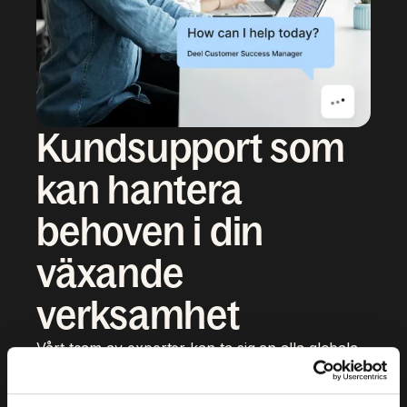
Kundsupport som
kan hantera
behoven i din
växande
verksamhet
Vårt team av experter kan ta sig an alla globala
behov när du tar dig in på nya marknader. Vi
använder vår omfattande kunskap för att