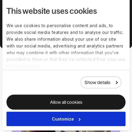
erbjuda stöd som är effektivt och specifikt för de
This website uses cookies
unika utmaningar som följer med att växa ett
medelstort företag.
We use cookies to personalise content and ads, to
Boka en demo
provide social media features and to analyse our traffic.
We also share information about your use of our site
with our social media, advertising and analytics partners
who may combine it with other information that you’ve
provided to them or that they’ve collected from your use
of their services.
Show details
Allow all cookies
Customize