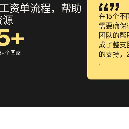
i 精简工资单流程，帮助
在15个不
资源
需要确保
5+
团队的帮助
成了整支
5+ 个国家
的支持，2
,