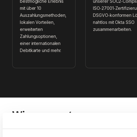
bestmögliche Erlebnis
unserer SOC2‑Compli
mit über 10
ISO‑27001‑Zertifizier
Auszahlungsmethoden,
DSGVO‑konformen Lö
lokalen Vorteilen,
nahtlos mit Okta SSO
erweiterten
zusammenarbeiten.
Zahlungsoptionen,
einer internationalen
Debitkarte und mehr.
Wissenszentrum
Entdecken Sie unsere Bibliothek globaler
Ressourcen