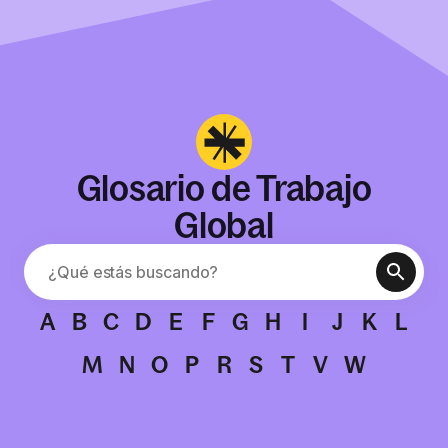
Glosario de Trabajo
Global
A
B
C
D
E
F
G
H
I
J
K
L
M
N
O
P
R
S
T
V
W