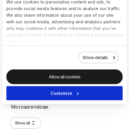
We use cookies to personalise content and ads, to
provide social media features and to analyse our traffic.
We also share information about your use of our site
Marca empleadora
with our social media, advertising and analytics partners
who may combine it with other information that you’ve
Matriz 9-box
provided to them or that they’ve collected from your use
Matriz de competencias
of their services.
Matriz de habilidades
Show details
Mentoring ejecutivo
Allow all cookies
Método Agile
Customize
Método STAR
Microaprendizaje
Show all