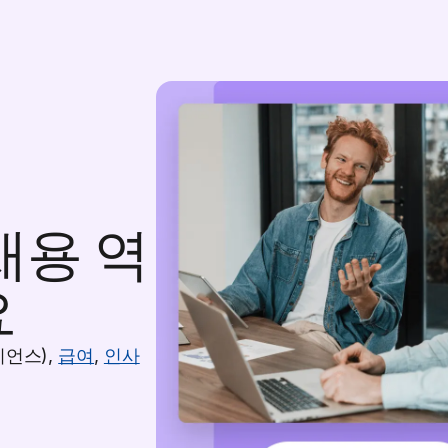
채용 역
요
언스),
급여
,
인사