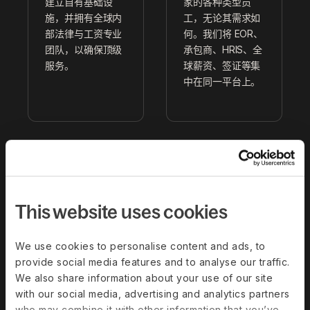
建立自有基础设
家的各种类型员
施，并拥有全球内
工，无论其需求如
部法律与工资专业
何。我们将 EOR、
团队，以确保顶级
承包商、HRIS、全
服务。
球薪资、签证等集
中在同一平台上。
This website uses cookies
即时获取内
最佳自动化
部支持
与定制化
We use cookies to personalise content and ads, to
我们提供专属客户
我们提供 API，并
provide social media features and to analyse our traffic.
支持经理和 24/7
可与 20 多个平台
We also share information about your use of our site
应用内聊天支持，
集成以消除人工工
with our social media, advertising and analytics partners
平均响应时间为
作。还可按国家定
who may combine it with other information that you’ve