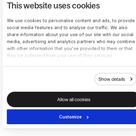
Lieferzeit verfolgen?
This website uses cookies
We use cookies to personalise content and ads, to provide
Zahlt der Kunde eine Kaution, um
social media features and to analyse our traffic. We also
Equipment über Hofy zu mieten?
share information about your use of our site with our social
media, advertising and analytics partners who may combine 
with other information that you’ve provided to them or that
they’ve collected from your use of their services.
Was passiert, wenn ein Mietgerät
beschädigt wird? Gibt es
Hardware‑Support?
Show details
Wenn das Gerät nicht vorrätig ist,
Allow all cookies
kann ein Ersatz bestellt werden?
Customize