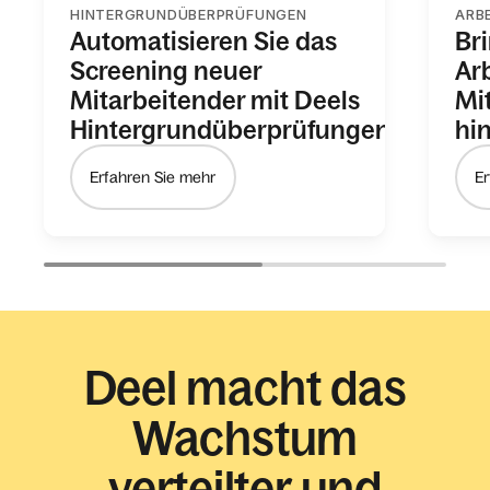
HINTERGRUNDÜBERPRÜFUNGEN
ARB
Automatisieren Sie das
Br
Screening neuer
Ar
Mitarbeitender mit Deels
Mi
Hintergrundüberprüfungen
hi
Erfahren Sie mehr
Er
Deel macht das
Wachstum
verteilter und