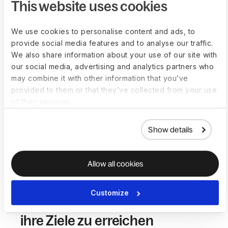
This website uses cookies
Ausrüstung bereit
We use cookies to personalise content and ads, to
Vermeiden Sie Fehleinstufungsrisiken
indem Sie
provide social media features and to analyse our traffic.
Auftragnehmenden rechtskonform Ausrüstung
We also share information about your use of our site with
our social media, advertising and analytics partners who
zur Verfügung stellen – von Laptops bis zu
may combine it with other information that you’ve
Stehschreibtischen.
provided to them or that they’ve collected from your use
Demo buchen
Mehr über Equipment
of their services.
Show details
Allow all cookies
Sehen Sie, wie Deel
anderen
Customize
Unternehmen hilft,
ihre Ziele zu erreichen