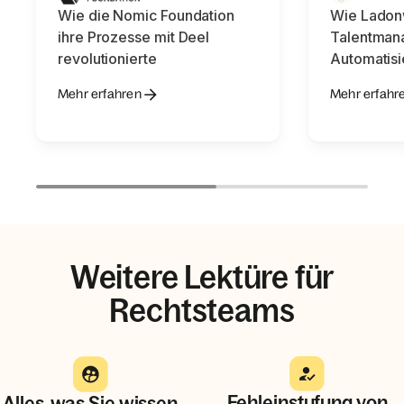
Wie die Nomic Foundation
Wie Ladon
ihre Prozesse mit Deel
Talentman
revolutionierte
Automatisi
Mehr erfahren
Mehr erfahr
Weitere Lektüre für
Rechtsteams
Fehleinstufung von
Alles, was Sie wissen