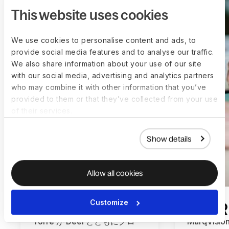
This website uses cookies
We use cookies to personalise content and ads, to
provide social media features and to analyse our traffic.
We also share information about your use of our site
with our social media, advertising and analytics partners
who may combine it with other information that you’ve
provided to them or that they’ve collected from your use
of their services.
Show details
Allow all cookies
Customize
Torre が Deel とともにグロー
MarqVisi