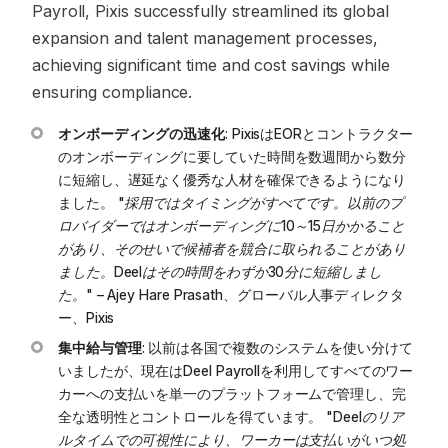
Payroll, Pixis successfully streamlined its global
expansion and talent management processes,
achieving significant time and cost savings while
ensuring compliance.
オンボーディングの迅速化
: PixisはEORとコントラクター
のオンボーディングに要していた時間を数週間から数分
に短縮し、遅延なく優秀な人材を確保できるようになり
ました。
"採用ではタイミングがすべてです。以前のプ
ロバイダーではオンボーディングに10～15日かかること
があり、そのせいで候補者を競合に取られることがあり
ました。Deelはその時間をわずか30分に短縮しまし
た。"
– Ajey Hare Prasath、グローバル人事ディレクタ
ー、Pixis
集中給与管理
: 以前は各国で複数のシステムを使い分けて
いましたが、現在はDeel Payrollを利用してすべてのワー
カーへの支払いを単一のプラットフォームで管理し、完
全な透明性とコントロールを得ています。
"Deelのリア
ルタイムでの可視性により、ワーカーは支払いがいつ処